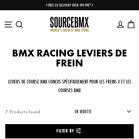
Passer
⚡FREE EU DELIVERY OVER 199.99€*⚡
au
Diaporama
contenu
Pause
Navigation
Se connec
Pa
Search
BMX RACING LEVIERS DE
FREIN
LEVIERS DE COURSE BMX CONÇUS SPÉCIFIQUEMENT POUR LES FREINS V ET LES
COURSES BMX
7 Products found
FILTER BY