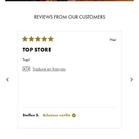
REVIEWS FROM OUR CUSTOMERS
Hier
Noté
Not
5
5
TOP STORE
GR
sur
sur
5
5
Top!
Fast
étoiles
étoil
Traduire en français
Steffen S.
Acheteur vérifié
Stef
Appuyez
sur