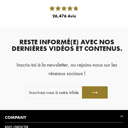
les
flèches
Noté
26,476
Avis
4.8
gauche
sur
26,476
5
et
étoiles
avis
droite
vérifiés
pour
RESTE INFORMÉ(E) AVEC NOS
avec
naviguer.
DERNIÈRES VIDÉOS ET CONTENUS.
une
moyenne
Inscris-toi à la newsletter, ou rejoins-nous sur les
de
4.8
réseaux sociaux !
étoiles
sur
INSCRIVEZ-
JE
5
VOUS
M'INSCRIS
par
À
Okendo
NOTRE
INFOLETTRE
Reviews
COMPANY
NOUS CONTACTER